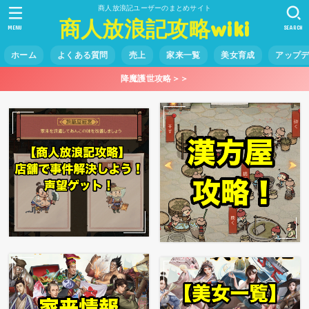
商人放浪記ユーザーのまとめサイト
商人放浪記攻略wiki
MENU
SEARCH
ホーム
よくある質問
売上
家来一覧
美女育成
アップ
降魔護世攻略＞＞