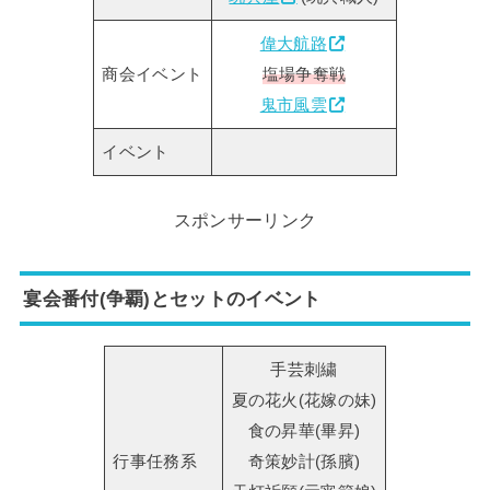
偉大航路
商会イベント
塩場争奪戦
鬼市風雲
イベント
スポンサーリンク
宴会番付(争覇)とセットのイベント
手芸刺繍
夏の花火(花嫁の妹)
食の昇華(畢昇)
行事任務系
奇策妙計(孫臏)