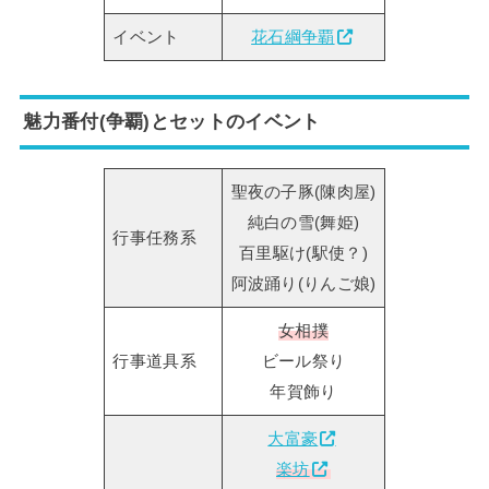
イベント
花石綱争覇
魅力番付(争覇)とセットのイベント
聖夜の子豚(陳肉屋)
純白の雪(舞姫)
行事任務系
百里駆け(駅使？)
阿波踊り(りんご娘)
女相撲
行事道具系
ビール祭り
年賀飾り
大富豪
楽坊