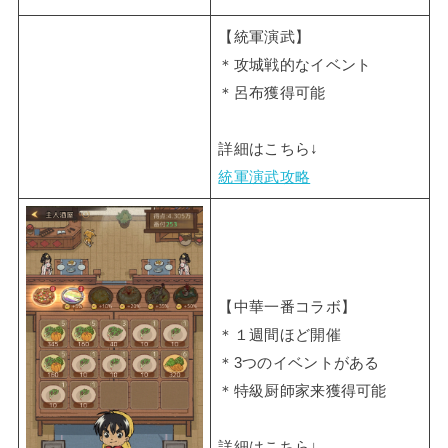
【統軍演武】
＊攻城戦的なイベント
＊呂布獲得可能
詳細はこちら↓
統軍演武攻略
【中華一番コラボ】
＊１週間ほど開催
＊3つのイベントがある
＊特級厨師家来獲得可能
詳細はこちら↓