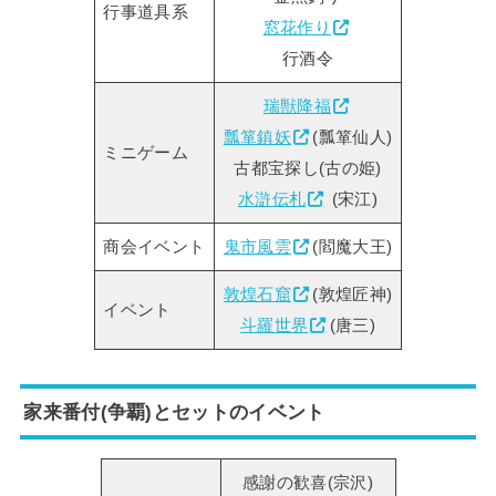
行事道具系
窓花作り
行酒令
瑞獣降福
瓢箪鎮妖
(瓢箪仙人)
ミニゲーム
古都宝探し(古の姫)
水滸伝札
(宋江)
商会イベント
鬼市風雲
(閻魔大王)
敦煌石窟
(敦煌匠神)
イベント
斗羅世界
(唐三)
家来番付(争覇)とセットのイベント
感謝の歓喜(宗沢)