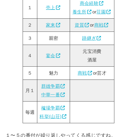
商会経験
１
売上
養生所
or
荘園
２
家来
資質
or
商戦
３
親密
跡継ぎ
元宝消費
４
宴会
酒屋
５
魅力
商戦
or芸才
群雄争覇
月１
中華一番
榷場争覇
毎週
科挙(山荘)
１〜５の番付が繰り返しやってくる感じですね。