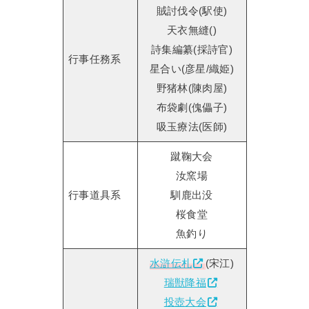
賊討伐令(駅使)
天衣無縫()
詩集編纂(採詩官)
行事任務系
星合い(彦星/織姫)
野猪林(陳肉屋)
布袋劇(傀儡子)
吸玉療法(医師)
蹴鞠大会
汝窯場
行事道具系
馴鹿出没
桜食堂
魚釣り
水滸伝札
(宋江)
瑞獣降福
投壺大会