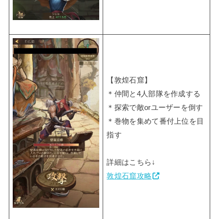
【敦煌石窟】
＊仲間と4人部隊を作成する
＊探索で敵orユーザーを倒す
＊巻物を集めて番付上位を目
指す
詳細はこちら↓
敦煌石窟攻略