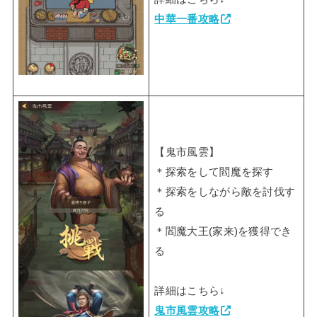
中華一番攻略
【鬼市風雲】
＊探索をして閻魔を探す
＊探索をしながら敵を討伐す
る
＊閻魔大王(家来)を獲得でき
る
詳細はこちら↓
鬼市風雲攻略