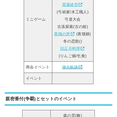
質屋経営
(弓術家/木工職人)
ミニゲーム
弓道大会
古滇探索(古の姫)
黒猫の恵
(夜猫娘)
冬の恋歌()
旧正月料理
(りんご娘/乞食)
商会イベント
偉大航路
イベント
親密番付(争覇)とセットのイベント
森の霊(舞)