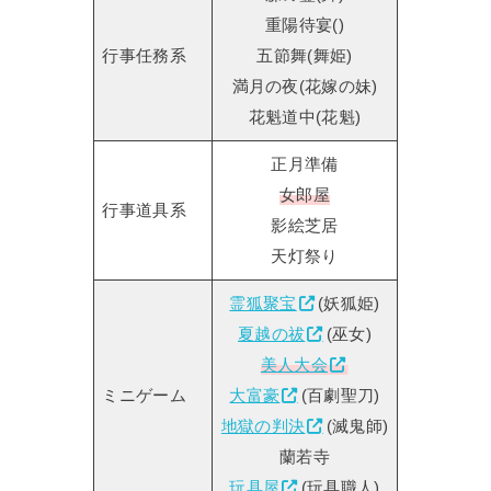
重陽待宴()
行事任務系
五節舞(舞姫)
満月の夜(花嫁の妹)
花魁道中(花魁)
正月準備
女郎屋
行事道具系
影絵芝居
天灯祭り
霊狐聚宝
(妖狐姫)
夏越の祓
(巫女)
美人大会
ミニゲーム
大富豪
(百劇聖刀)
地獄の判決
(滅鬼師)
蘭若寺
玩具屋
(玩具職人)