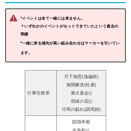
*イベントは全て一緒には来ません。
＊いずれかのイベントがセットできていたという過去の
実績
*一緒に来る傾向が高い組み合わせはマーカーを引いてい
ます。
月下独思(傀儡師)
無限醸造(杜康)
行事任務系
篝火宴会()
宿縁の花()
仔馬の戯れ(調馬師)
闘鶏争覇
金魚釣り