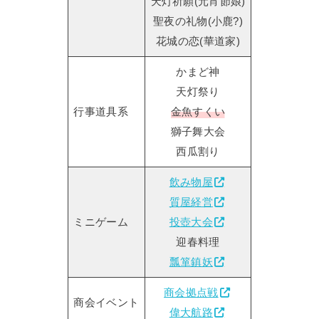
天灯祈願(元宵節娘)
聖夜の礼物(小鹿?)
花城の恋(華道家)
かまど神
天灯祭り
行事道具系
金魚すくい
獅子舞大会
西瓜割り
飲み物屋
質屋経営
ミニゲーム
投壺大会
迎春料理
瓢箪鎮妖
商会拠点戦
商会イベント
偉大航路