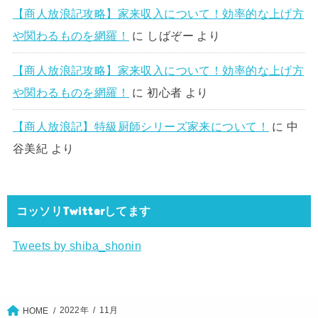
【商人放浪記攻略】家来収入について！効率的な上げ方
や関わるものを網羅！
に
しばぞー
より
【商人放浪記攻略】家来収入について！効率的な上げ方
や関わるものを網羅！
に
初心者
より
【商人放浪記】特級厨師シリーズ家来について！
に
中
谷美紀
より
コッソリTwitterしてます
Tweets by shiba_shonin
2022年
11月
HOME