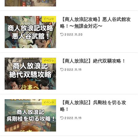
【商人放浪記攻略】悪人谷武館攻
イベント
略！〜無課金対応〜
2022.11.20
【商人放浪記】絶代双驕攻略！
イベント
2022.11.19
【商人放浪記】呉剛桂を切る攻
イベント
略！
2022.11.19