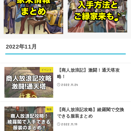
2022年11月
【商人放浪記】激闘！通天塔攻
イベント
略！
2022.11.24
【商人放浪記攻略】綾羅閣で交換
服装
できる服装まとめ
2022.11.19