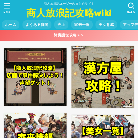
商人放浪記ユーザーのまとめサイト
商人放浪記攻略wiki
MENU
SEARCH
ホーム
よくある質問
売上
家来一覧
美女育成
アップ
降魔護世攻略＞＞