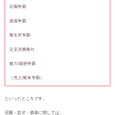
荘園争覇
酒屋争覇
養生所争覇
元宝消費番付
魅力/親密争覇
（売上/家来争覇）
といったところです。
荘園・芸才・酒屋に関しては、