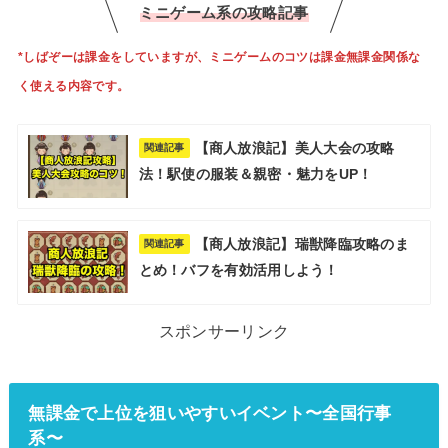
ミニゲーム系の攻略記事
*しばぞーは課金をしていますが、ミニゲームのコツは課金無課金関係な
く使える内容です。
【商人放浪記】美人大会の攻略
関連記事
法！駅使の服装＆親密・魅力をUP！
【商人放浪記】瑞獣降臨攻略のま
関連記事
とめ！バフを有効活用しよう！
スポンサーリンク
無課金で上位を狙いやすいイベント〜全国行事
系〜