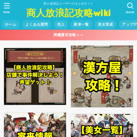
商人放浪記ユーザーのまとめサイト
商人放浪記攻略wiki
MENU
SEARCH
ホーム
よくある質問
売上
家来一覧
美女育成
アップ
降魔護世攻略＞＞