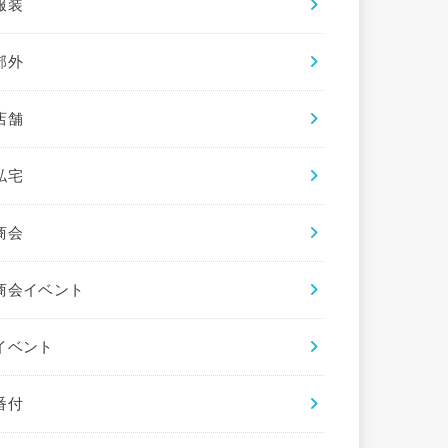
服装
郊外
店舗
私宅
商会
商会イベント
イベント
番付