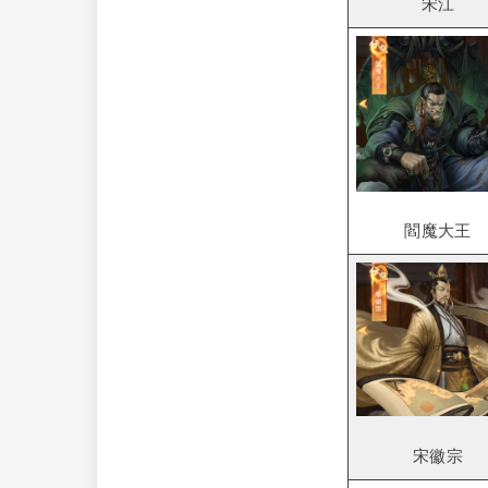
宋江
閻魔大王
宋徽宗