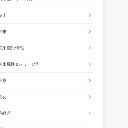
売上
家来
家来個別情報
家来属性&シリーズ別
珍獣
美女
跡継ぎ