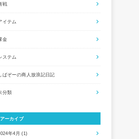
商戦
アイテム
課金
システム
しばぞーの商人放浪記日記
未分類
アーカイブ
2024年4月 (1)