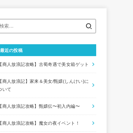
検
索:
最近の投稿
【商人放浪記攻略】古蜀奇遇で美女箱ゲット
【商人放浪記】家来＆美女/甄嬛(しんけい)に
ついて
【商人放浪記攻略】甄嬛伝〜初入内編〜
【商人放浪記攻略】魔女の夜イベント！