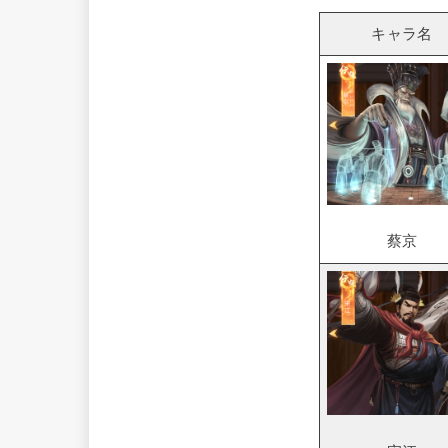
キャラ名
蔡京