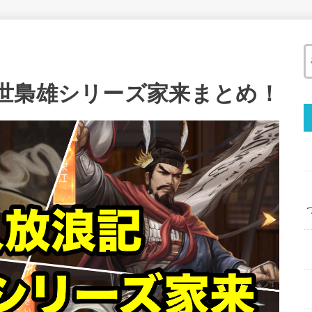
世梟雄シリーズ家来まとめ！