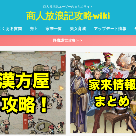
商人放浪記ユーザーのまとめサイト
商人放浪記攻略wiki
よくある質問
売上
家来一覧
美女育成
アップデート情報
降魔護世攻略＞＞