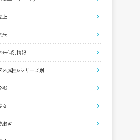
売上
家来
家来個別情報
家来属性&シリーズ別
珍獣
美女
跡継ぎ