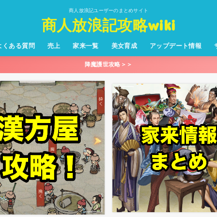
商人放浪記ユーザーのまとめサイト
商人放浪記攻略wiki
よくある質問
売上
家来一覧
美女育成
アップデート情報
降魔護世攻略＞＞