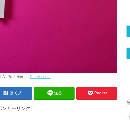
l Á. Padriñán on
Pexels.com
はてブ
送る
Pocket
ポンサーリンク