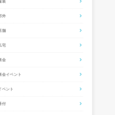
服装
郊外
店舗
私宅
商会
商会イベント
イベント
番付