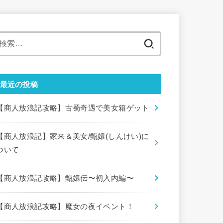
検
索:
最近の投稿
【商人放浪記攻略】古蜀奇遇で美女箱ゲット
【商人放浪記】家来＆美女/甄嬛(しんけい)に
ついて
【商人放浪記攻略】甄嬛伝〜初入内編〜
【商人放浪記攻略】魔女の夜イベント！