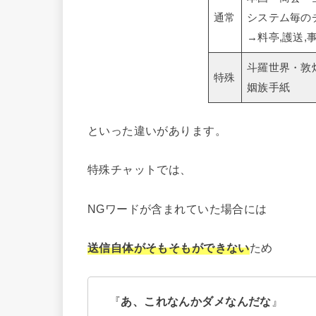
通常
システム毎の
→料亭,護送,
斗羅世界・敦
特殊
姻族手紙
といった違いがあります。
特殊チャットでは、
NGワードが含まれていた場合には
送信自体がそもそもができない
ため
『
あ、これなんかダメなんだな
』