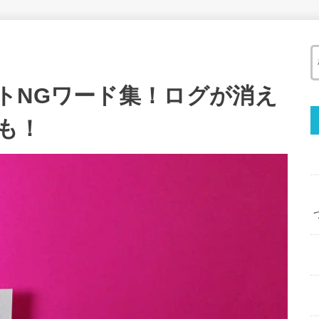
トNGワード集！ログが消え
も！