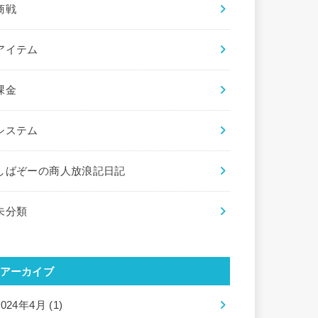
商戦
アイテム
課金
システム
しばぞーの商人放浪記日記
未分類
アーカイブ
2024年4月 (1)