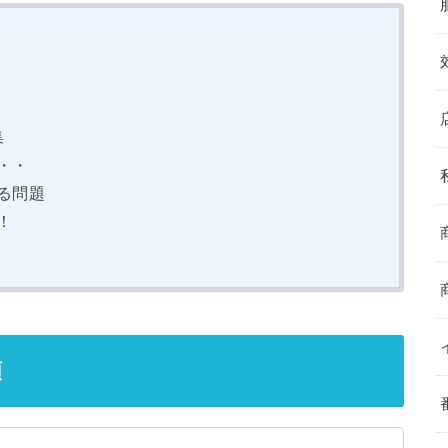
集
・・
る問題
！
類