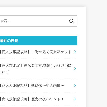
検
索:
最近の投稿
【商人放浪記攻略】古蜀奇遇で美女箱ゲット
【商人放浪記】家来＆美女/甄嬛(しんけい)に
ついて
【商人放浪記攻略】甄嬛伝〜初入内編〜
【商人放浪記攻略】魔女の夜イベント！