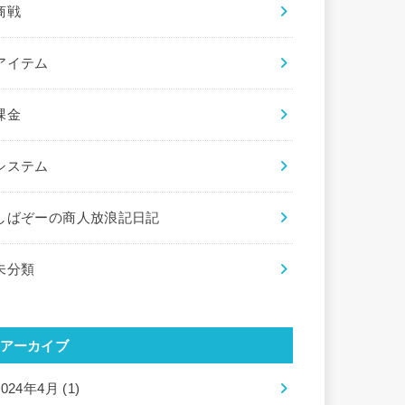
商戦
アイテム
課金
システム
しばぞーの商人放浪記日記
未分類
アーカイブ
2024年4月 (1)