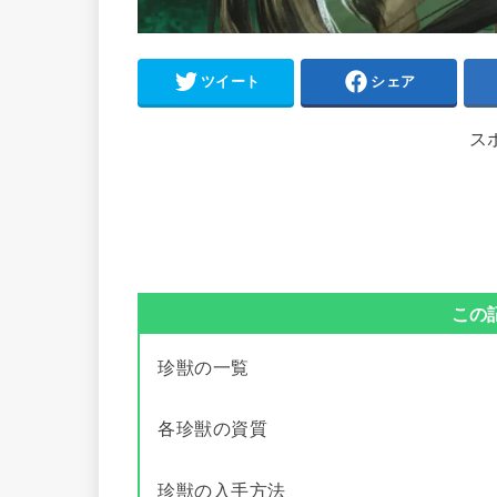
ツイート
シェア
ス
この
珍獣の一覧
各珍獣の資質
珍獣の入手方法