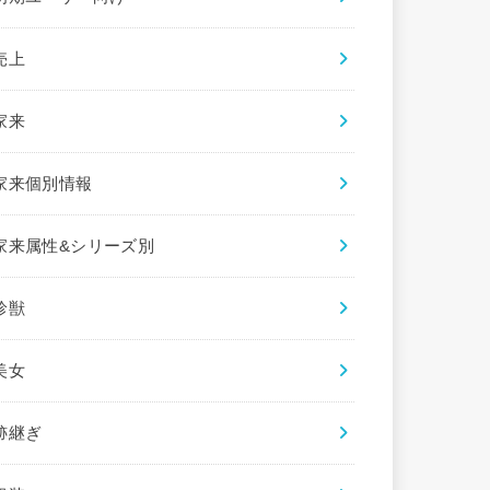
売上
家来
家来個別情報
家来属性&シリーズ別
珍獣
美女
跡継ぎ