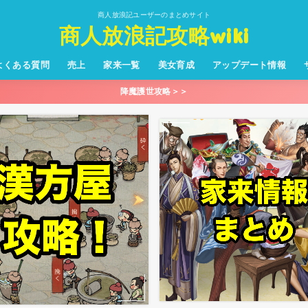
商人放浪記ユーザーのまとめサイト
商人放浪記攻略wiki
よくある質問
売上
家来一覧
美女育成
アップデート情報
降魔護世攻略＞＞