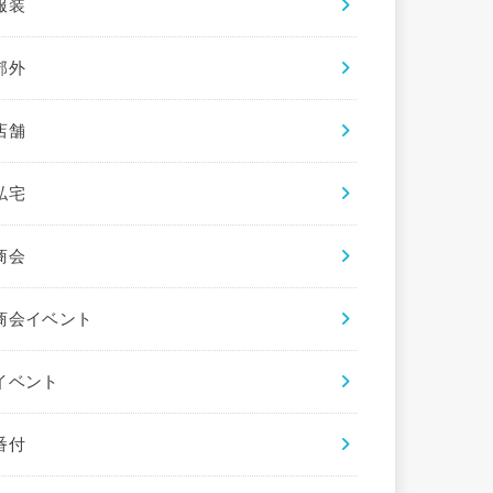
服装
郊外
店舗
私宅
商会
商会イベント
イベント
番付