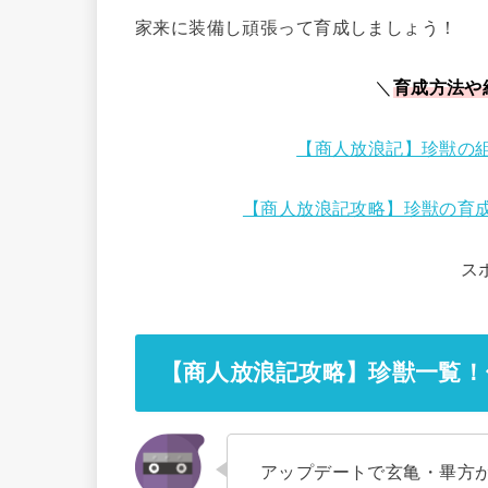
家来に装備し頑張って育成しましょう！
＼
育成方法や
【商人放浪記】珍獣の
【商人放浪記攻略】珍獣の育
ス
【商人放浪記攻略】珍獣一覧！
アップデートで玄亀・畢方