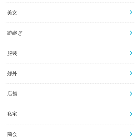
美女
跡継ぎ
服装
郊外
店舗
私宅
商会