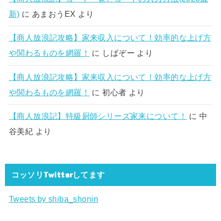
新)
に
あまおうEX
より
【商人放浪記攻略】家来収入について！効率的な上げ方
や関わるものを網羅！
に
しばぞー
より
【商人放浪記攻略】家来収入について！効率的な上げ方
や関わるものを網羅！
に
初心者
より
【商人放浪記】特級厨師シリーズ家来について！
に
中
谷美紀
より
コッソリTwitterしてます
Tweets by shiba_shonin