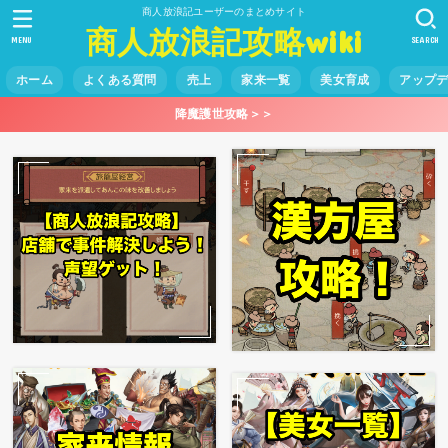
商人放浪記ユーザーのまとめサイト
商人放浪記攻略wiki
MENU
SEARCH
ホーム
よくある質問
売上
家来一覧
美女育成
アップ
降魔護世攻略＞＞